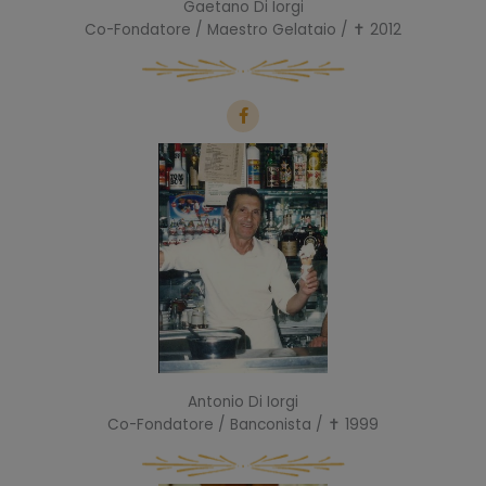
Gaetano Di Iorgi
Co-Fondatore / Maestro Gelataio / ✝ 2012
F
a
c
e
b
o
o
k
-
f
Antonio Di Iorgi
Co-Fondatore / Banconista / ✝ 1999